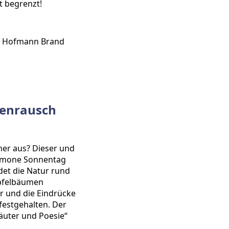
t begrenzt!
e Hofmann Brand
ütenrausch
er aus? Dieser und
Simone Sonnentag
et die Natur rund
pfelbäumen
er und die Eindrücke
festgehalten. Der
räuter und Poesie“