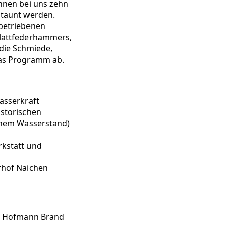
nnen bei uns zehn
staunt werden.
 betriebenen
Blattfederhammers,
die Schmiede,
as Programm ab.
asserkraft
istorischen
ohem Wasserstand)
rkstatt und
hof Naichen
e Hofmann Brand