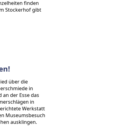
nzelheiten finden
 Im Stockerhof gibt
en!
ied über die
merschmiede in
d an der Esse das
merschlägen in
gerichtete Werkstatt
 den Museumsbesuch
hen ausklingen.