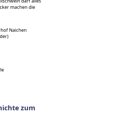
lschwein darf alles
ticker machen die
hof Naichen
nder)
le
hichte zum