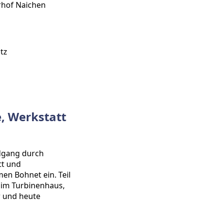
hof Naichen
tz
, Werkstatt
dgang durch
t und
n Bohnet ein. Teil
g im Turbinenhaus,
r und heute