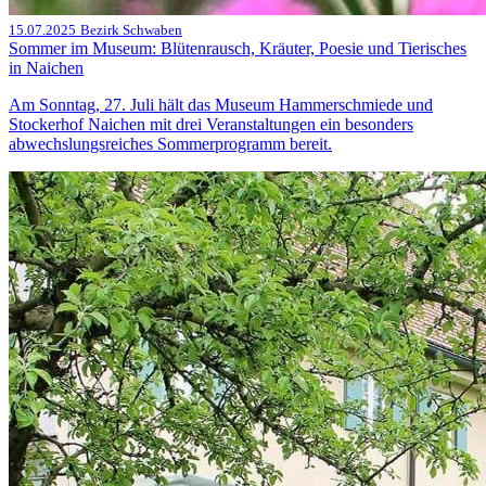
15.07.2025
Bezirk Schwaben
Sommer im Museum: Blütenrausch, Kräuter, Poesie und Tierisches
in Naichen
Am Sonntag, 27. Juli hält das Museum Hammerschmiede und
Stockerhof Naichen mit drei Veranstaltungen ein besonders
abwechslungsreiches Sommerprogramm bereit.