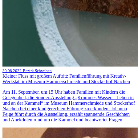
30.08.2022
Bezirk Schwaben
Kleiner Fluss mit großem Auftritt: Familienführung mit Kreativ-
Werkstatt im Museum Hammerschmiede und Stockerhof Naichen
Am 11. September, um 15 Uhr haben Familien mit Kindern die
Gelegenheit, die Sonder-Ausstellung „Krummes Wasser – Leben in
und an der Kammel“ im Museum Hammerschmiede und Stockerhof
Naichen bei einer kindgerechten Führung zu erkunden: Johanna
Feige führt durch die Ausstellung, erzählt spannende Geschichten
und Anekdoten rund um die Kammel und beantwortet Fragen.