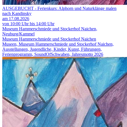
AUSGEBUCHT - Ferienkurs: Alphorn und Naturklänge malen
nach Kandinsky
am 17.08.2026
von 10:00 Uhr bis 14:00 Uhr
Museum Hammerschmiede und Stockerhof Naichen,
Neuburg/Kammel
Museum Hammerschmiede und Stockerhof Naichen
Museen, Museum Hammerschmiede und Stockerhof Naichen,
Ausstellungen, Jugendliche, Kinder, Kunst, Führungen,
Ferienprogramm, SoundOfSchwaben, Jahresmotto 2026