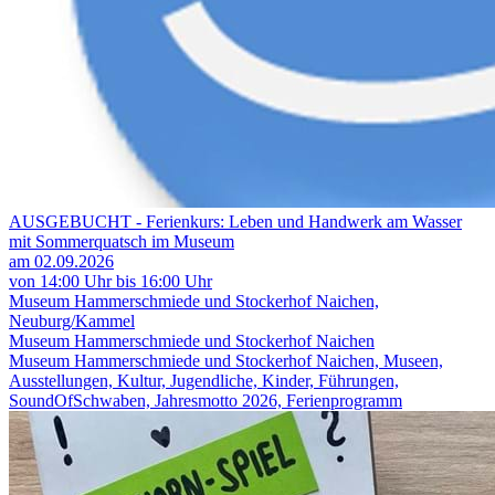
AUSGEBUCHT - Ferienkurs: Leben und Handwerk am Wasser
mit Sommerquatsch im Museum
am 02.09.2026
von 14:00 Uhr bis 16:00 Uhr
Museum Hammerschmiede und Stockerhof Naichen,
Neuburg/Kammel
Museum Hammerschmiede und Stockerhof Naichen
Museum Hammerschmiede und Stockerhof Naichen, Museen,
Ausstellungen, Kultur, Jugendliche, Kinder, Führungen,
SoundOfSchwaben, Jahresmotto 2026, Ferienprogramm